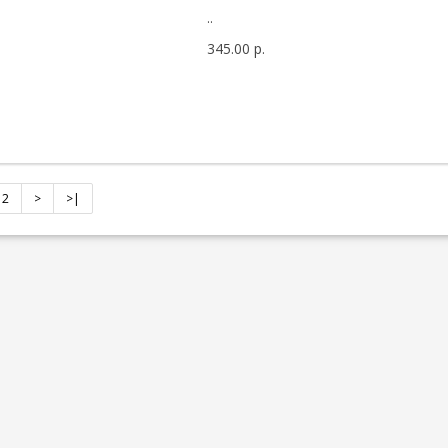
..
345.00 р.
2
>
>|