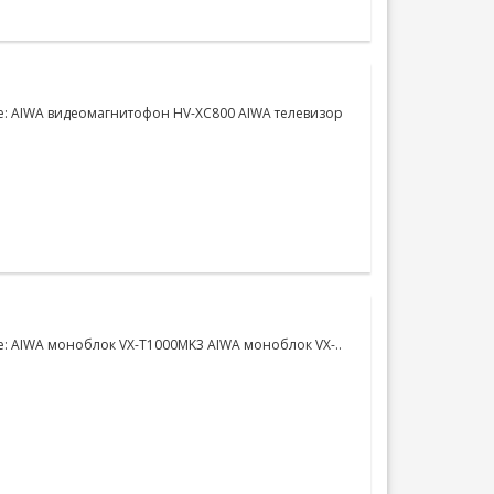
е: AIWA видеомагнитофон HV-XC800 AIWA телевизор
е: AIWA моноблок VX-T1000MK3 AIWA моноблок VX-..