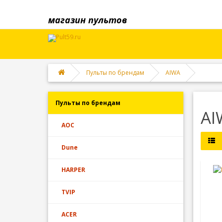
магазин пультов
Пульты по брендам
AIWA
Пульты по брендам
AI
AOC
Dune
HARPER
TVIP
ACER